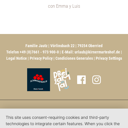
con Emma y Luis
Familie Jautz | Vörlinsbach 22 | 79254 Oberried
Telefon +49 (0)7661 - 973 900-0 | E-Mail:
urlaub@kirnermarteshof.de
|
Legal Notice
|
Privacy Policy
|
Condiciones Generales
|
Privacy Settings
This site uses consent-requiring cookies and third-party
technologies to integrate certain features. When you click the