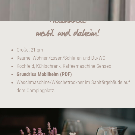
"Holzhäusle"
mobil und daheim!
Größe: 21 qm
Räume: Wohnen/Essen/Schlafen und Du/WC
Kochfeld, Kühlschrank, Kaffeemaschine Senseo
Grundriss Mobilheim (PDF)
Waschmaschine/Wäschetrockner im Sanitärgebäude auf
dem Campingplatz.