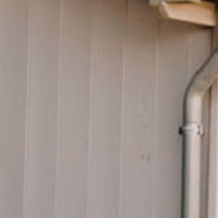
Holzhäusle
Miete eines unserer wunderschönen Holzhäusle: Sie sind
flexibel wie ein Wohnmobil, fast so komfortabel wie eine
Ferienwohnung, näher an der Natur als ein Ferienhaus - kurz
eine eigene, kleine Welt: Die kuscheligen Mobilheime "ÖRL".
Wer in der nahezu filmreifen Naturkulisse des Schwarzwaldes
und in der Nähe von anderen Campern einen besonderen
Rückzugsort sucht, der ist in den atmosphärischen, putzigen
Mini-Häusern zur richtigen Zeit am richtigen Ort.Wohlfühlen.
Ausschlafen. Bei sich sein. Lächeln. Erzählen. Faulenzen. Zeit
miteinander verbringen. Leidenschaftlich kochen. Leichtigkeit
spüren. Gemütlich Frühstücken. Draußen leben.Der Himmel,
die Bäume, die eigenen vier Wände. Nichts klopft, kein
Roomservice stürmt das Zimmer - hier kann jeder Urlaub