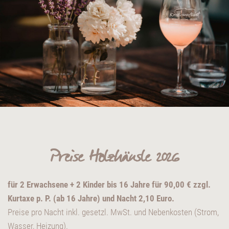
Preise Holzhäusle 2026
für 2 Erwachsene + 2 Kinder bis 16 Jahre für 90,00 € zzgl.
Kurtaxe p. P. (ab 16 Jahre) und Nacht 2,10 Euro.
Preise pro Nacht inkl. gesetzl. MwSt. und Nebenkosten (Strom,
Wasser, Heizung).